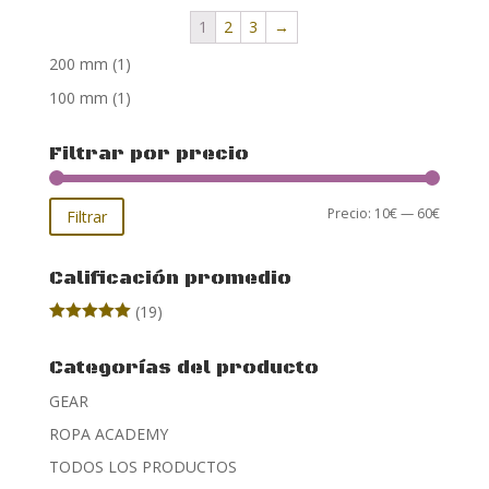
1
2
3
→
200 mm
(1)
100 mm
(1)
Filtrar por precio
Precio
Precio
Precio:
10€
—
60€
Filtrar
mínimo
máxim
Calificación promedio
(19)
Valorado con
5
de 5
Categorías del producto
GEAR
ROPA ACADEMY
TODOS LOS PRODUCTOS