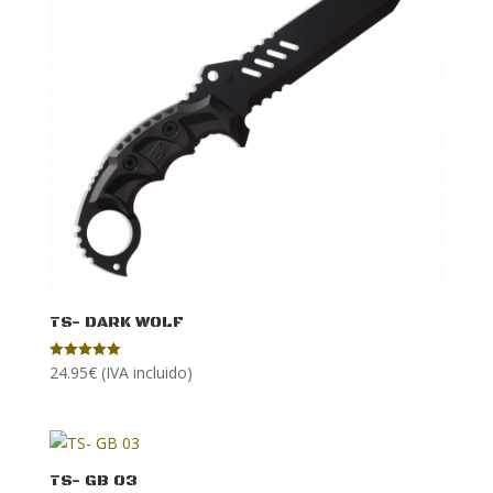
TS- DARK WOLF
24.95
€
(IVA incluido)
Valorado con
5.00
de 5
TS- GB 03