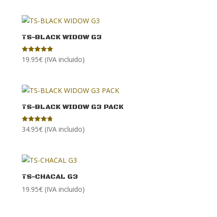
de 5
TS-BLACK WIDOW G3
19.95
€
(IVA incluido)
Valorado con
5.00
de 5
TS-BLACK WIDOW G3 PACK
34.95
€
(IVA incluido)
Valorado
con
4.80
de 5
TS-CHACAL G3
19.95
€
(IVA incluido)