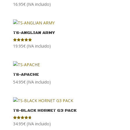
16.95
€
(IVA incluido)
TS-ANGLIAN ARMY
19.95
€
(IVA incluido)
Valorado con
5.00
de 5
TS-APACHE
54.95
€
(IVA incluido)
TS-BLACK HORNET G3 PACK
34.95
€
(IVA incluido)
Valorado
con
4.75