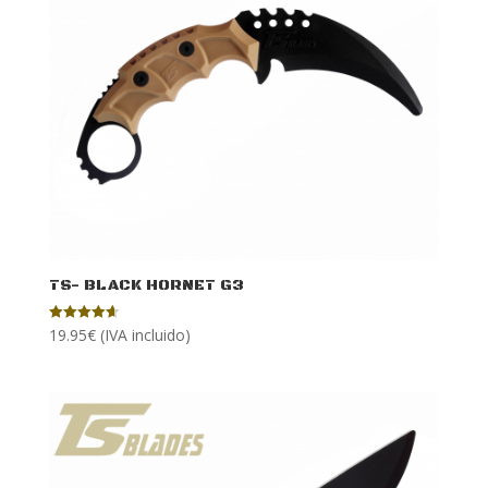
TS- BLACK HORNET G3
19.95
€
(IVA incluido)
Valorado
con
4.67
de 5