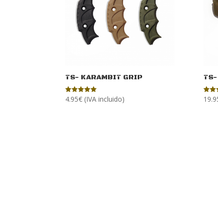
TS- KARAMBIT GRIP
TS-
4.95
€
(IVA incluido)
19.9
Valorado
Valor
con
con
5.00
5.00
de 5
de 5