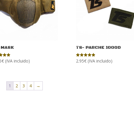
 MASK
TS- PARCHE 1000D
5
€
(IVA incluido)
2.95
€
(IVA incluido)
ado
Valorado
con
5.00
de 5
1
2
3
4
→