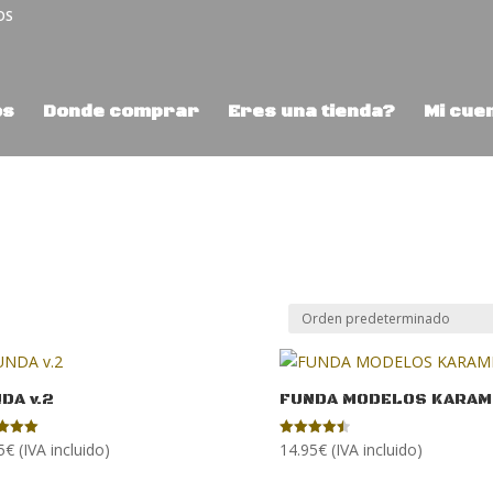
OS
os
Donde comprar
Eres una tienda?
Mi cue
DA v.2
FUNDA MODELOS KARAM
5
€
(IVA incluido)
14.95
€
(IVA incluido)
ado
Valorado
con
4.50
de 5