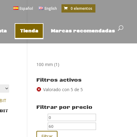
Español
English
0 elementos
nta
Tienda
Marcas recomendadas
100 mm
(1)
Filtros activos
Valorado con 5 de 5
Filtrar por precio
BIT
Precio
Precio
mínimo
máximo
Filtrar