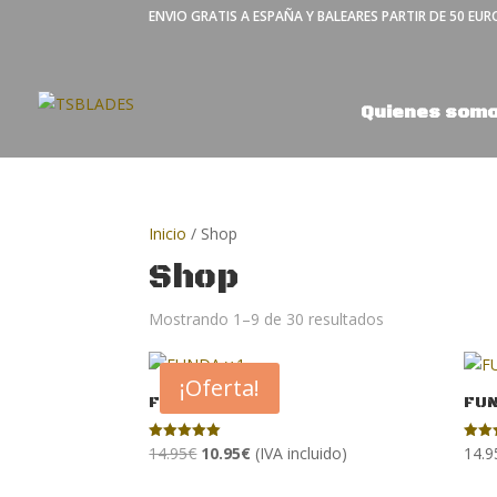
ENVIO GRATIS A ESPAÑA Y BALEARES PARTIR DE 50 EUR
Quienes som
Inicio
/ Shop
Shop
Mostrando 1–9 de 30 resultados
¡Oferta!
FUNDA v.1
FUN
El
El
14.95
€
10.95
€
(IVA incluido)
14.9
Valorado
Valor
con
con
precio
precio
5.00
5.00
de 5
de 5