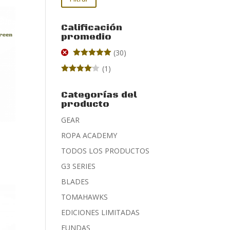
Calificación
promedio
(30)
Valorado
(1)
con
5
de 5
Valorado
con
4
de
5
Categorías del
producto
GEAR
ROPA ACADEMY
TODOS LOS PRODUCTOS
G3 SERIES
BLADES
TOMAHAWKS
EDICIONES LIMITADAS
FUNDAS