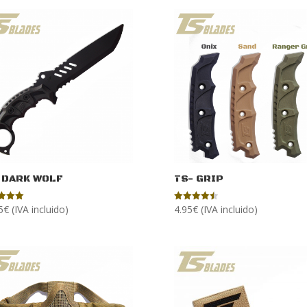
 DARK WOLF
TS- GRIP
5
€
(IVA incluido)
4.95
€
(IVA incluido)
ado
Valorado
con
4.50
de 5